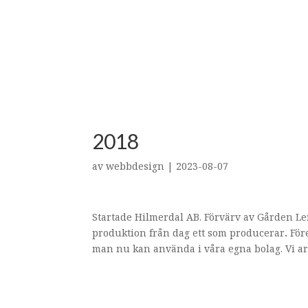
Vår verksamhet
2018
av
webbdesign
|
2023-08-07
Startade Hilmerdal AB. Förvärv av Gården Le
produktion från dag ett som producerar
.
För
man nu kan använda i våra egna bolag. Vi ar