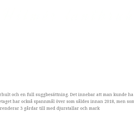
Om oss
Hållbart jordbruk
Nyheter
Jobba h
rhult och en full suggbesättning. Det innebar att man kunde ha
etaget har också spannmål över som såldes innan 2018, men so
renderar 3 gårdar till med djurstallar och mark